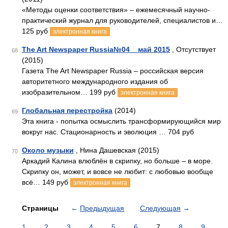
«Методы оценки соответствия» – ежемесячный научно-
практический журнал для руководителей, специалистов и…
125 руб
электронная книга
The Art Newspaper Russia№04 _ май 2015
, Отсутствует
68
(2015)
Газета The Art Newspaper Russia – российская версия
авторитетного международного издания об
изобразительном… 199 руб
электронная книга
Глобальная перестройка
(2014)
69
Эта книга - попытка осмыслить трансформирующийся мир
вокруг нас. Стационарность и эволюция … 704 руб
Около музыки
, Нина Дашевская (2015)
70
Аркадий Калина влюблён в скрипку, но больше – в море.
Скрипку он, может, и вовсе не любит: с любовью вообще
всё… 149 руб
электронная книга
Страницы
←
Предыдущая
Следующая
→
1
2
3
4
5
6
7
8
9