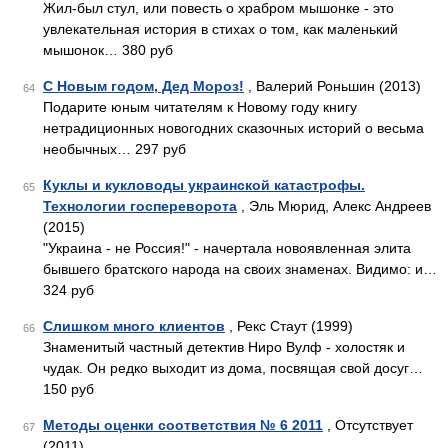
Жил-был стул, или повесть о храбром мышонке - это
увлекательная история в стихах о том, как маленький
мышонок… 380 руб
С Новым годом, Дед Мороз!
, Валерий Роньшин (2013)
64
Подарите юным читателям к Новому году книгу
нетрадиционных новогодних сказочных историй о весьма
необычных… 297 руб
Куклы и кукловоды украинской катастрофы.
65
Технологии госпереворота
, Эль Мюрид, Алекс Андреев
(2015)
"Украина - не Россия!" - начертала новоявленная элита
бывшего братского народа на своих знаменах. Видимо: и…
324 руб
Слишком много клиентов
, Рекс Стаут (1999)
66
Знаменитый частный детектив Ниро Вулф - холостяк и
чудак. Он редко выходит из дома, посвящая свой досуг…
150 руб
Методы оценки соответствия № 6 2011
, Отсутствует
67
(2011)