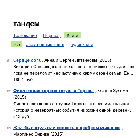
тандем
Толкование
Перевод
Книги
все
электронные книги
аудиокниги
Сердце бога
, Анна и Сергей Литвиновы (2015)
61
Виктория Спесивцева поняла - она не сможет жить дальше,
пока не переломит несчастливую карму своей семьи. Ее…
198.1 руб
Фиолетовая корова тетушки Терезы
, Кларес Зулема
62
(2015)
Фиолетовая корова тетушки Терезы - это занимательная
история о невероятных события из жизни одной деревни…
513 руб
Жил-был стул, или повесть о храбром мышонке
,
63
Мартинес Энрике (2015)